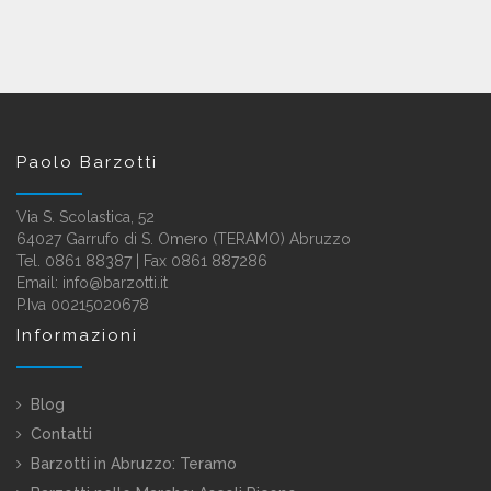
Paolo Barzotti
Via S. Scolastica, 52
64027 Garrufo di S. Omero (TERAMO) Abruzzo
Tel. 0861 88387 | Fax 0861 887286
Email:
info@barzotti.it
P.Iva 00215020678
Informazioni
Blog
Contatti
Barzotti in Abruzzo:
Teramo