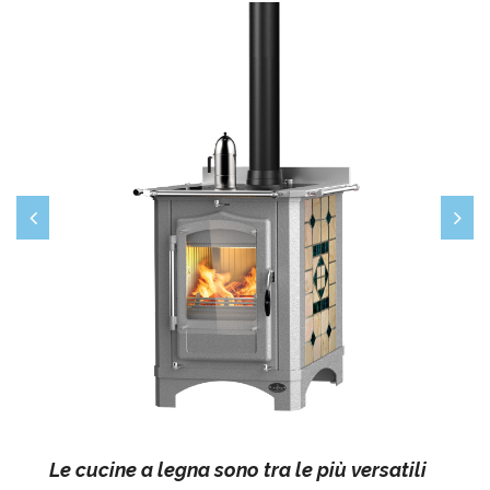
Precedente
S
Le cucine a legna sono tra le più versatili