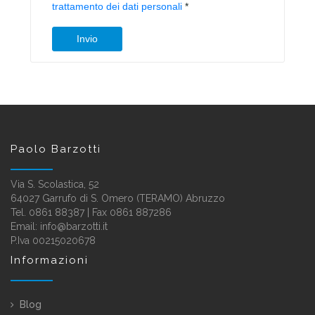
Paolo Barzotti
Via S. Scolastica, 52
64027 Garrufo di S. Omero (TERAMO) Abruzzo
Tel. 0861 88387 | Fax 0861 887286
Email:
info@barzotti.it
P.Iva 00215020678
Informazioni
Blog