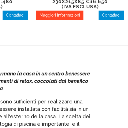
.480
230X215X85 €16.650
)
(IVA ESCLUSA)
Contattaci
Maggiori informazioni
Contattaci
ormano la casa in un centro benessere
menti di relax, coccolati dal benefico
ua
.
sono sufficienti per realizzare una
ssere installata con facilità sia in un
 all'esterno della casa. La scelta dei
logia di piscina è importante, e il