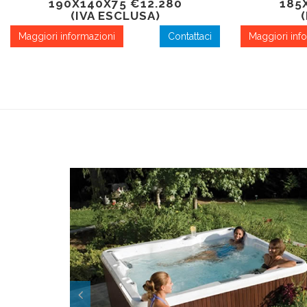
190X140X75 €12.280
185
(IVA ESCLUSA)
Maggiori informazioni
Contattaci
Maggiori inf
Precedente