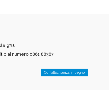
ole 9%).
it
o al numero 0861 88387.
Contattaci senza impegno