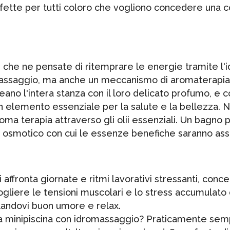
fette per tutti coloro che vogliono concedere una co
o, che ne pensate di ritemprare le energie tramite l'
assaggio, ma anche un meccanismo di aromaterapia c
eano l'intera stanza con il loro delicato profumo, e c
è un elemento essenziale per la salute e la bellezza.
roma terapia attraverso gli olii essenziali. Un bagno
o osmotico con cui le essenze benefiche saranno asso
i affronta giornate e ritmi lavorativi stressanti, con
ogliere le tensioni muscolari e lo stress accumulato 
alandovi buon umore e relax.
 una minipiscina con idromassaggio? Praticamente semp