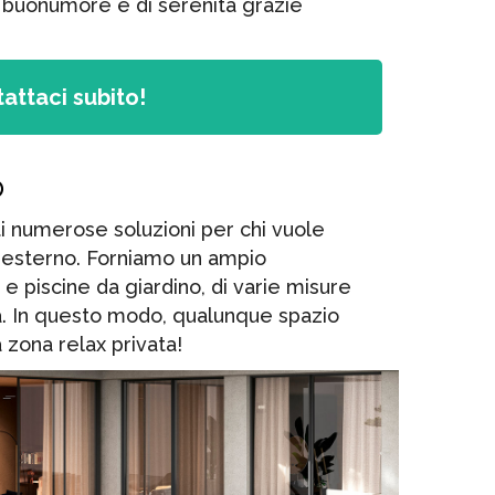
di buonumore e di serenità grazie
attaci subito!
o
 numerose soluzioni per chi vuole
 esterno. Forniamo un ampio
e piscine da giardino, di varie misure
a. In questo modo, qualunque spazio
 zona relax privata!