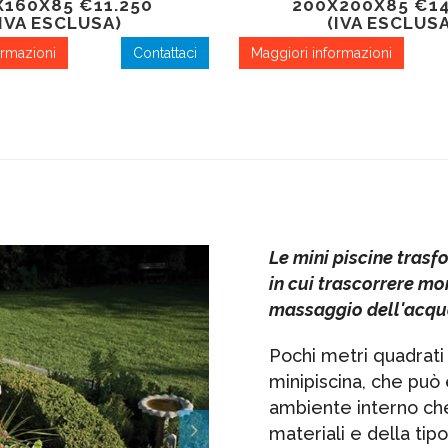
X160X85 €11.250
200X200X85 €14
(IVA ESCLUSA)
(IVA ESCLUSA
ormazioni
Contattaci
Maggiori informazioni
Le mini piscine trasf
in cui trascorrere mo
massaggio dell'acq
Pochi metri quadrati 
minipiscina, che può e
ambiente interno che
Successivo
materiali e della tipo