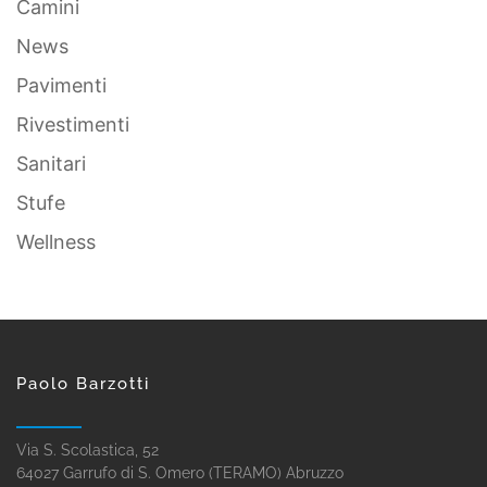
Camini
News
Pavimenti
Rivestimenti
Sanitari
Stufe
Wellness
Paolo Barzotti
Via S. Scolastica, 52
64027 Garrufo di S. Omero (TERAMO) Abruzzo