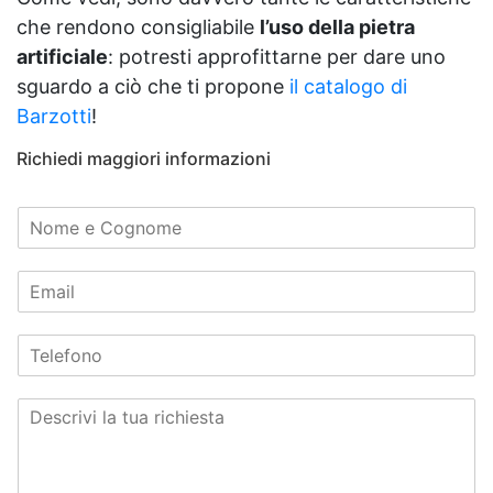
che rendono consigliabile
l’uso della pietra
artificiale
: potresti approfittarne per dare uno
sguardo a ciò che ti propone
il catalogo di
Barzotti
!
Richiedi maggiori informazioni
N
o
m
E
e
m
*
a
T
i
e
l
l
*
C
e
o
f
m
o
m
n