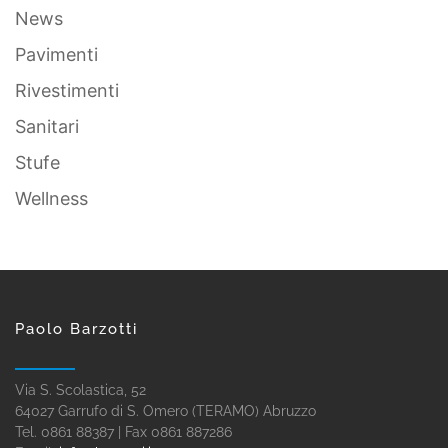
News
Pavimenti
Rivestimenti
Sanitari
Stufe
Wellness
Paolo Barzotti
Via S. Scolastica, 52
64027 Garrufo di S. Omero (TERAMO) Abruzzo
Tel. 0861 88387 | Fax 0861 887286