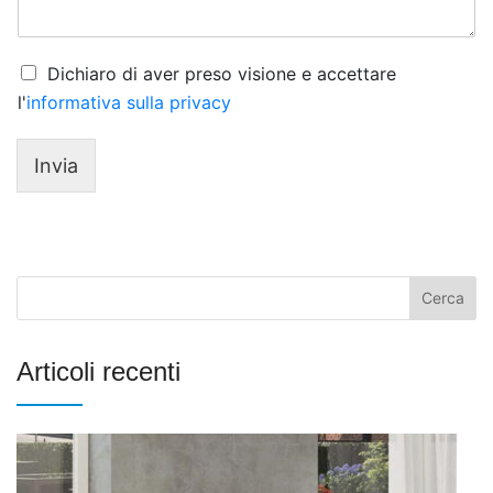
e
o
n
t
o
P
Dichiaro di aver preso visione e accettare
o
r
l'
informativa sulla privacy
m
i
e
v
s
a
Invia
s
c
a
y
g
*
g
i
o
*
Articoli recenti