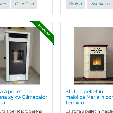
ina
Visualizza
Ordina
Visualizza
In offerta!
a a pellet idro
Stufa a pellet in
na 25 kw Climacalor
maiolica Maria in co
ca
termico
ufa a pellet idro Serena
La stufa a pellet in maiol