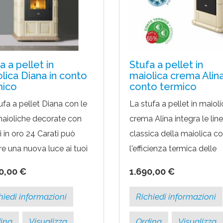
a a pellet in
Stufa a pellet in
lica Diana in conto
maiolica crema Alina
mico
conto termico
ufa a pellet Diana con le
La stufa a pellet in maiol
aioliche decorate con
crema Alina integra le lin
si in oro 24 Carati può
classica della maiolica c
e una nuova luce ai tuoi
l'efficienza termica delle
nti. Questa stufa a pellet
tecnologie a pellet più
0,00 €
1.690,00 €
a un potere di 11,5 kw e
moderne. La stufa a pelle
..
Alina ha un...
hiedi informazioni
Richiedi informazioni
ina
Visualizza
Ordina
Visualizza