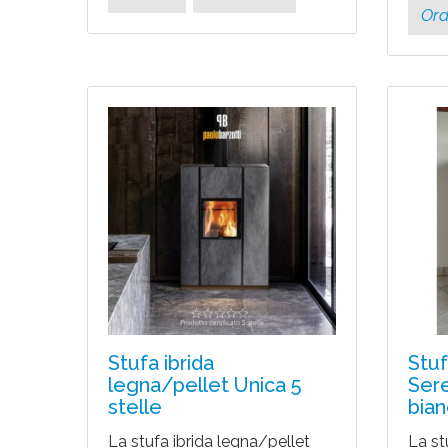
Ord
Stufa ibrida
Stuf
legna/pellet Unica 5
Sere
stelle
bian
La stufa ibrida legna/pellet
La st