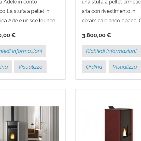
 Adele in conto
una stufa a pellet ermeti
co La stufa a pellet in
aria con rivestimento in
ica Adele unisce le linee
ceramica bianco opaco. 
iche e raffinate della
questo modello è possibi
0,00 €
3.800,00 €
ica con le moderne
prelevare l’aria comburente
logie a pellet ad alto...
hiedi informazioni
Richiedi informazioni
ina
Visualizza
Ordina
Visualizza