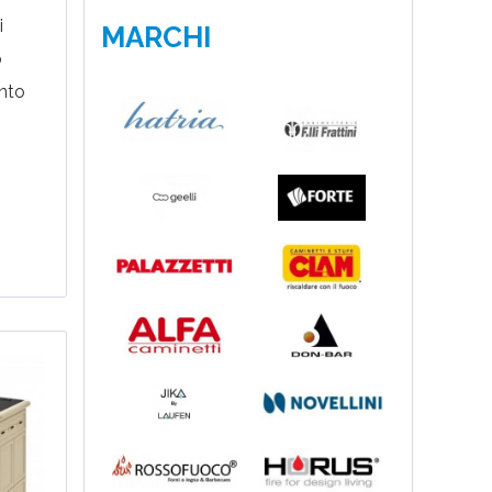
i
MARCHI
ò
ento
 che
i...