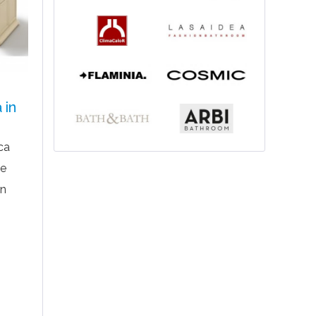
 in
ica
ee
on
t