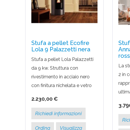
Stufa a pellet Ecofire
Stuf
Lola 9 Palazzetti nera
Anna
ros
Stufa a pellet Lola Palazzetti
La st
da 9 kw. Struttura con
2 in 
rivestimento in acciaio nero
rappr
con finitura nichelata e vetro
ultim
stondatoPREZZO OUTLET
2.230,00 €
Palazz
per pezzo in esposizione.Lola
3.79
model
è una stufa a pellet...
Richiedi informazioni
alla v
Ric
Ordina
Visualizza