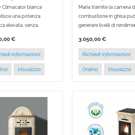
 Climacalor bianca
Maria tramite la camera d
tisce una potenza
combustione in ghisa pu
ca elevata, senza
generare livelli di rendim
ciare a linee dal design
termico vicini al 90% (più
0,00 €
3.050,00 €
no. Questa stufa grazie
sufficienti per usufruire degl
o rendimento termico
hiedi informazioni
Richiedi informazioni
ore...
ina
Visualizza
Ordina
Visualizza