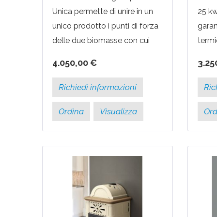
Unica permette di unire in un
25 kw
unico prodotto i punti di forza
garan
delle due biomasse con cui
termi
può essere
rinun
4.050,00 €
3.25
alimentata. Durante il
moder
funzionamento a PELLET...
al su
Richiedi informazioni
Ric
superi
Ordina
Visualizza
Ord