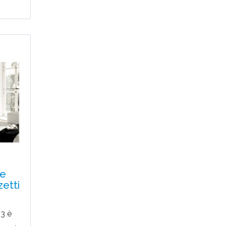
re
zetti
3 è