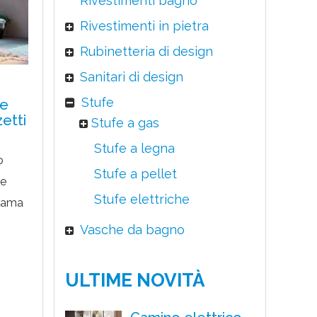
Rivestimenti bagno
Rivestimenti in pietra
Rubinetteria di design
Sanitari di design
Stufe
re
zetti
Stufe a gas
Stufe a legna
o
Stufe a pellet
le
Stufe elettriche
orama
i
Vasche da bagno
) in
ULTIME NOVITÀ