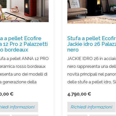
a a pellet Ecofire
Stufa a pellet Ecofi
 12 Pro 2 Palazzetti
Jackie idro 26 Palaz
so bordeaux
nero
ufa a pellet ANNA 12 PRO
JACKIE IDRO 26 in acciai
ceramica rosso bordeaux
nero rappresenta una del
esenta uno dei modelli di
novità principali nel pan
a generazione della
delle stufe a pellet idro. S
etti. Si tratta di un
tratta di un modello con
0,00 €
4.790,00 €
lo con 2 motori dedicati
rendimenti altissimi (93,8%
entilazione, di...
grado di cedere...
hiedi informazioni
Richiedi informazioni