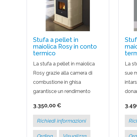
Stufa a pellet in
Stuf
maiolica Rosy in conto
maio
termico
ter
La stufa a pellet in maiolica
La st
Rosy grazie alla camera di
sue m
combustione in ghisa
intar
garantisce un rendimento
donar
termico del 90%, più che
ambie
3.350,00 €
3.49
sufficiente per accedere agli
gener
incentivi fiscali del Conto...
ha un.
Richiedi informazioni
Ric
Ordina
Visualizza
Ord