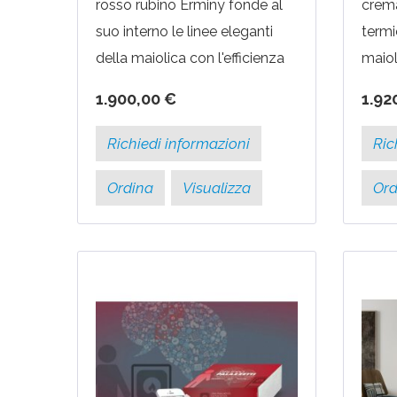
rosso rubino Erminy fonde al
crema
suo interno le linee eleganti
termi
della maiolica con l'efficienza
maiol
termica delle moderne
class
1.900,00 €
1.92
tecnologie a pellet. La stufa a
maiol
pellet Erminy...
tecno
Richiedi informazioni
Ric
Ordina
Visualizza
Ord