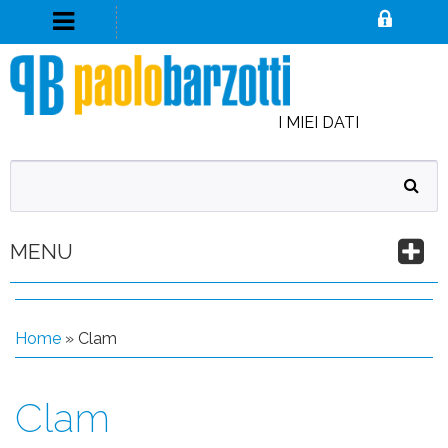
I MIEI DATI
MENU
Home
» Clam
Clam