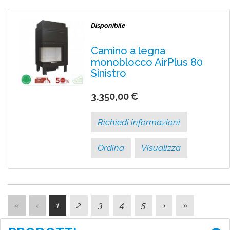
Disponibile
Camino a legna
monoblocco AirPlus 80
Sinistro
3.350,00 €
Richiedi informazioni
Ordina
Visualizza
«
‹
1
2
3
4
5
›
»