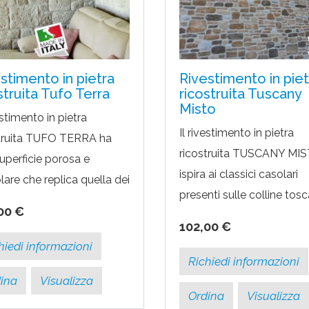
stimento in pietra
Rivestimento in piet
struita Tufo Terra
ricostruita Tuscany
Misto
estimento in pietra
Il rivestimento in pietra
struita TUFO TERRA ha
ricostruita TUSCANY MIS
uperficie porosa e
ispira ai classici casolari
olare che replica quella dei
presenti sulle colline tosca
blocchi in tufo. La grande
00 €
rivestimento è formato d
tà di formati donano al
102,00 €
mix di pietre arenaria, ma
timento un...
hiedi informazioni
e sassi di...
Richiedi informazioni
ina
Visualizza
Ordina
Visualizza