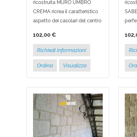
ricostruita MURO UMBRO
rico
CREMA ricrea il caratteristico
SABBI
aspetto dei casolari del centro
perfet
Italia, realizzati unendo
della
102,00 €
102,
materiali come l'arenaria e i
umile
mattoni di recupero....
rivest
Richiedi informazioni
Ric
Ordina
Visualizza
Ord