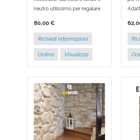
neutro utilissimo per regalare
Adatt
eleganza all'ambiente sul
ed in
80,00 €
62,0
quale viene posato. Con
CON
questo modello le pareti...
MINI
Richiedi informazioni
Ric
da...
Ordina
Visualizza
Ord