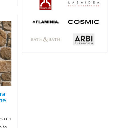
ra
ame
ha un
nito