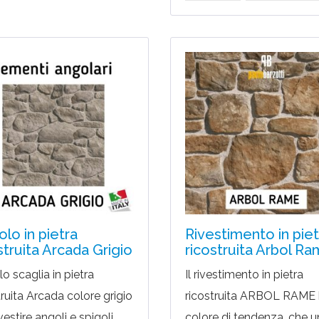
lo in pietra
Rivestimento in piet
struita Arcada Grigio
ricostruita Arbol R
o scaglia in pietra
Il rivestimento in pietra
truita Arcada colore grigio
ricostruita ARBOL RAME 
vestire angoli e spigoli.
colore di tendenza, che u