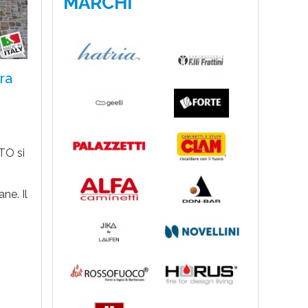
MARCHI
ra
TO si
ne. Il
a un
ttoni