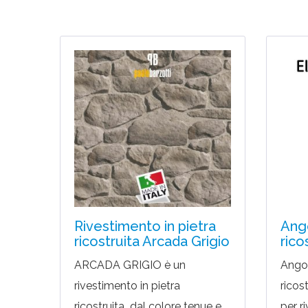
Rivestimento in pietra
Ango
ricostruita Arcada Grigio
rico
ARCADA GRIGIO è un
Angol
rivestimento in pietra
ricos
ricostruita dal colore tenue e
per ri