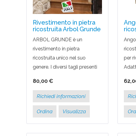
Rivestimento in pietra
Ango
ricostruita Arbol Grunde
rico
ARBOL GRUNDE è un
Angol
rivestimento in pietra
ricos
ricostruita unico nel suo
per ri
genere. I diversi tagli presenti
Adatt
nella piastrelle generano un
ed in
80,00 €
62,0
piacevole ed elegante effetto
CON
stonalizzato. Il colore...
MINI
Richiedi informazioni
Ric
da 1...
Ordina
Visualizza
Ord