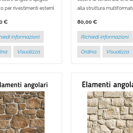
o per rivestimenti esterni
alla struttura multiformat
terni.PREZZO A
regala un aspetto unico a
0 €
80,00 €
FEZIONE CON ORDINE
questorivestimento. La
MO 7 PACCHI Confezione
tonalità ramata lo rende...
hiedi informazioni
Richiedi informazioni
ina
Visualizza
Ordina
Visualizza