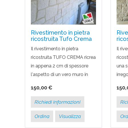
Rivestimento in pietra
Rive
ricostruita Tufo Crema
rico
Il rivestimento in pietra
Il riv
ricostruita TUFO CREMA ricrea
rico
in appena 2 cm di spessore
una s
l'aspetto di un vero muro in
irreg
blocchi di tufo. Il colore tenue
veri 
150,00 €
150,
si integra alla perfezione in
varie
ambienti moderni...
rives
Richiedi informazioni
Ric
Ordina
Visualizza
Ord