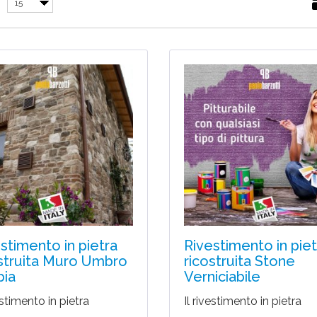
15
stimento in pietra
Rivestimento in piet
struita Muro Umbro
ricostruita Stone
bia
Verniciabile
estimento in pietra
Il rivestimento in pietra