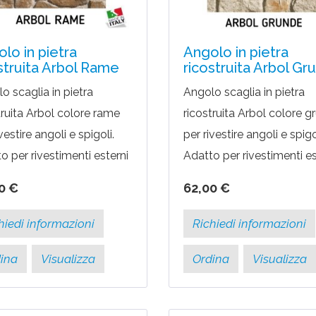
lo in pietra
Angolo in pietra
struita Arbol Rame
ricostruita Arbol Gr
o scaglia in pietra
Angolo scaglia in pietra
truita Arbol colore rame
ricostruita Arbol colore g
vestire angoli e spigoli.
per rivestire angoli e spigo
o per rivestimenti esterni
Adatto per rivestimenti es
terni.PREZZO A
ed interni.PREZZO A
0 €
62,00 €
FEZIONE CON ORDINE
CONFEZIONE CON ORD
MO 3 PACCHIConfezione
MINIMO 3 PACCHI Confe
hiedi informazioni
Richiedi informazioni
da...
ina
Visualizza
Ordina
Visualizza