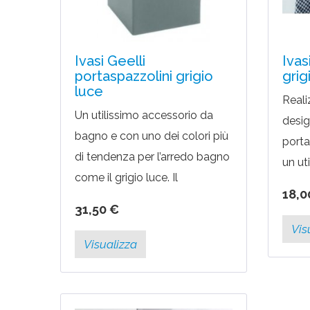
Ivasi Geelli
Ivas
portaspazzolini grigio
grig
luce
Reali
Un utilissimo accessorio da
design
bagno e con uno dei colori più
porta
di tendenza per l’arredo bagno
un ut
come il grigio luce. Il
può m
18,0
portaspazzolini della linea
Da po
31,50 €
Ivasi Geeli è disegnata da una...
con al
Vis
Visualizza