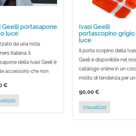
i Geelli portasapone
Ivasi Geelli
io luce
portascopino grigio
luce
zzato da una nota
Il porta scopino della Ivas
ers italiana, il
Geeli è disponibile nel no
sapone della Ivasi Geeli è
catalogo online in un col
ile accessorio che non
molto di tendenza per un
ancare nel tuo bagno.
0 €
arredo bagno come il grig
ter coordinare anche
90,00 €
luce. Il design è curato ne
tri prodotti...
ualizza
minimi...
Visualizza