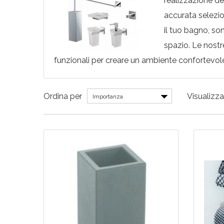
realizzazione de
accurata selezi
il tuo bagno, son
spazio. Le nost
funzionali per creare un ambiente confortevole 
Ordina per
Visualizza
Importanza