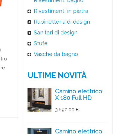
Rivestimenti bagno
Rivestimenti in pietra
Rubinetteria di design
Sanitari di design
Stufe
i
Vasche da bagno
stro
ore
ULTIME NOVITÀ
io
Camino elettrico
i
X 180 Full HD
3.690,00 €
Camino elettrico