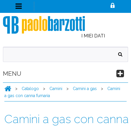
I MIEI DATI
MENU
>
Catalogo
>
Camini
>
Camini a gas
>
Camini
a gas con canna fumaria
Camini a gas con canna