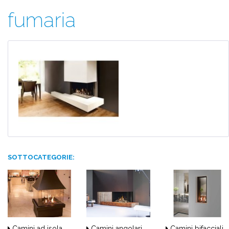
fumaria
SOTTOCATEGORIE:
Camini ad isola
Camini angolari
Camini bifacciali