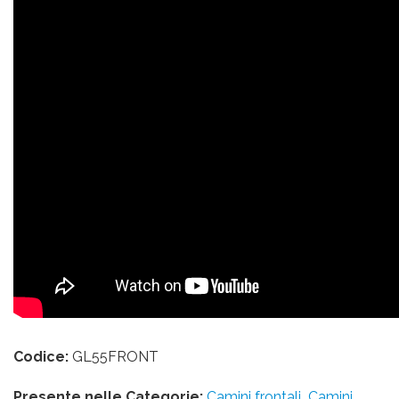
Codice:
GL55FRONT
Presente nelle Categorie:
Camini frontali
Camini