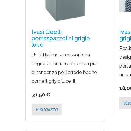
Ivasi Geelli
Ivas
portaspazzolini grigio
grig
luce
Reali
Un utilissimo accessorio da
design
bagno e con uno dei colori più
porta
di tendenza per l’arredo bagno
un ut
come il grigio luce. Il
può m
18,0
portaspazzolini della linea
Da po
31,50 €
Ivasi Geeli è disegnata da una...
con al
Vis
Visualizza