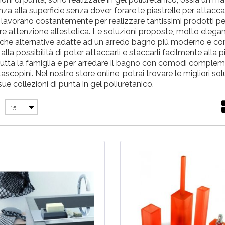
 alla superficie senza dover forare le piastrelle per attaccar
rs, lavorano costantemente per realizzare tantissimi prodotti pe
e attenzione all’estetica. Le soluzioni proposte, molto elegan
anche alternative adatte ad un arredo bagno più moderno e co
la possibilità di poter attaccarli e staccarli facilmente alla pi
di tutta la famiglia e per arredare il bagno con comodi complem
opini. Nel nostro store online, potrai trovare le migliori sol
 sue collezioni di punta in gel poliuretanico.
15