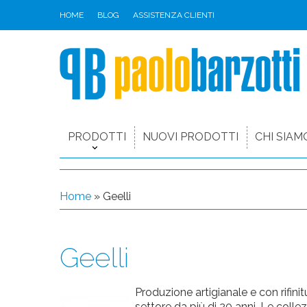
HOME
BLOG
ASSISTENZA CLIENTI
PRODOTTI
NUOVI PRODOTTI
CHI SIAM
Home
» Geelli
Geelli
Produzione artigianale e con rifin
settore da più di 20 anni. Le collez