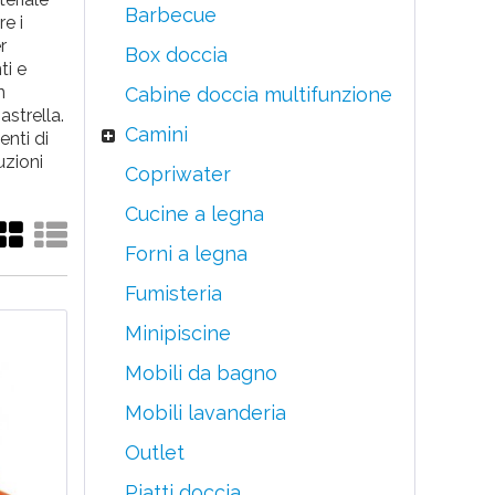
Barbecue
e i
r
Box doccia
ti e
n
Cabine doccia multifunzione
astrella.
Camini
enti di
uzioni
Copriwater
Cucine a legna
Forni a legna
Fumisteria
Minipiscine
Mobili da bagno
Mobili lavanderia
Outlet
Piatti doccia