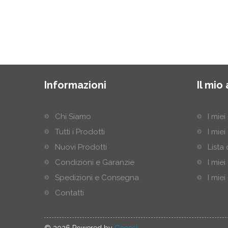
Informazioni
Il mio
Chi Siamo
I miei
Tutti i Prodotti
I miei
Nuovi Prodotti
Lista 
Condizioni e Garanzie
I mie
Spedizioni e Consegna
I mie
Contatti
© 2026 Powered by
Genesi