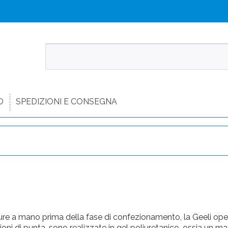
O
SPEDIZIONI E CONSEGNA
iture a mano prima della fase di confezionamento, la Geeli ope
ioni di punta, sono realizzate in gel poliuretanico, ossia un ma