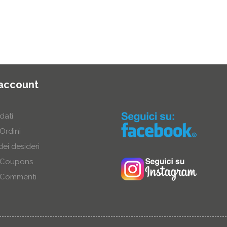
 account
 dati
 Ordini
dei desideri
i Coupons
i Commenti