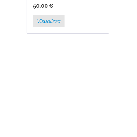
tra i più morbidi al tatto come
50,00 €
il gel poliuretanico e che non...
Visualizza