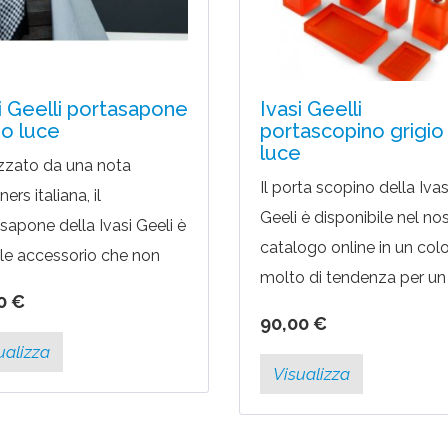
i Geelli portasapone
Ivasi Geelli
io luce
portascopino grigio
luce
zzato da una nota
Il porta scopino della Ivas
ers italiana, il
Geeli è disponibile nel no
sapone della Ivasi Geeli è
catalogo online in un col
ile accessorio che non
molto di tendenza per un
ancare nel tuo bagno.
0 €
arredo bagno come il grig
ter coordinare anche
90,00 €
luce. Il design è curato ne
tri prodotti...
ualizza
minimi...
Visualizza