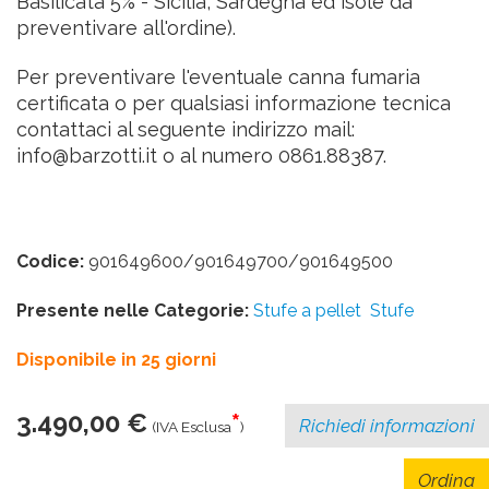
Basilicata 5% -
Sicilia, Sardegna ed isole da
preventivare all'ordine
).
Per preventivare l'eventuale canna fumaria
certificata o per qualsiasi informazione tecnica
contattaci al seguente indirizzo mail:
info@barzotti.it
o al numero 0861.88387.
Codice:
901649600/901649700/901649500
Presente nelle Categorie:
Stufe a pellet
Stufe
Disponibile in 25 giorni
3.490,00 €
*
Richiedi informazioni
(IVA Esclusa
)
Ordina