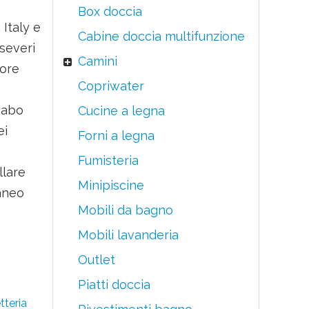
Box doccia
 Italy e
Cabine doccia multifunzione
 severi
Camini
tore
Copriwater
vabo
Cucine a legna
ei
Forni a legna
Fumisteria
llare
Minipiscine
aneo
Mobili da bagno
Mobili lavanderia
Outlet
Piatti doccia
tteria