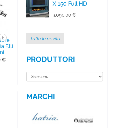
X 150 Full HD
3.090,00 €
Tutte le novità
tore
Miscelatore
Miscelatore
Miscelato
a F.lli
lavabo Gioia
esterno per
incasso
ni
F.lli Frattini
vasca Gioia
doccia Gio
PRODUTTORI
F.lli Frattini
F.lli Fratti
0 €
177,00 €
375,00 €
144,33 
MARCHI