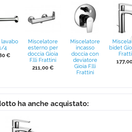
 lavabo
Miscelatore
Miscelatore
Miscela
'1/4
esterno per
incasso
bidet Gioi
doccia Gioia
doccia con
Fratti
80 €
F.lli Frattini
deviatore
177,0
Gioia F.lli
211,00 €
Frattini
232,00 €
dotto ha anche acquistato: