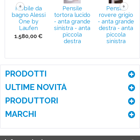
Mobile da
Pensile
Pensile
bagno Alessi
tortora lucido
rovere grigio
One by
- anta grande
- anta grande
Laufen
sinistra - anta
destra - anta
piccola
piccola
1.580,00 €
destra
sinistra
210,00 €
210,00 €
PRODOTTI
ULTIME NOVITÀ
PRODUTTORI
MARCHI