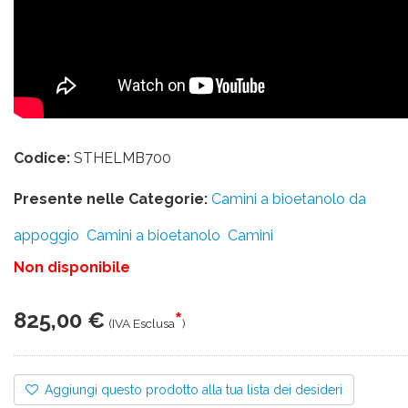
Codice:
STHELMB700
Presente nelle Categorie:
Camini a bioetanolo da
appoggio
Camini a bioetanolo
Camini
Non disponibile
825,00 €
*
(IVA Esclusa
)
Aggiungi questo prodotto alla tua lista dei desideri